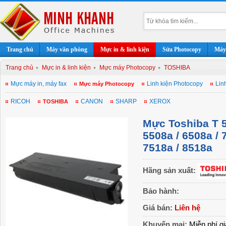
Trang chủ
Máy văn phòng
Mực in & linh kiện
Sửa Photocopy
Máy 
Trang chủ
Mực in & linh kiện
Mực máy Photocopy
TOSHIBA
Mực máy in, máy fax
Linh kiện Photocopy
Lin
Mực máy Photocopy
RICOH
CANON
SHARP
XEROX
TOSHIBA
Mực Toshiba T 5
5508a / 6508a / 
7518a / 8518a
Hãng sản xuất:
Bảo hành:
Giá bán:
Liên hệ
Khuyến mại:
Miễn phí gi