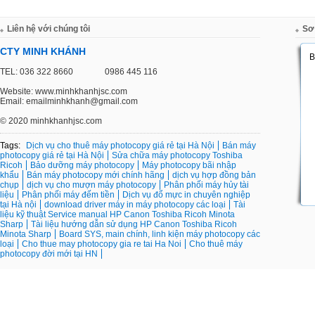
Liên hệ với chúng tôi
Sơ
CTY MINH KHÁNH
TEL: 036 322 8660
0986 445 116
Website: www.minhkhanhjsc.com
Email: emailminhkhanh@gmail.com
©
2020 minhkhanhjsc.com
Tags:
Dịch vụ cho thuê máy photocopy giá rẻ tại Hà Nội
Bán máy
photocopy giá rẻ tại Hà Nội
Sửa chữa máy photocopy Toshiba
Ricoh
Bảo dưỡng máy photocopy
Máy photocopy bãi nhập
khẩu
Bán máy photocopy mới chính hãng
dịch vụ hợp đồng bản
chụp
dịch vụ cho mượn máy photocopy
Phân phối máy hủy tài
liệu
Phân phối máy đếm tiền
Dịch vụ đổ mực in chuyên nghiệp
tại Hà nội
download driver máy in máy photocopy các loại
Tài
liệu kỹ thuật Service manual HP Canon Toshiba Ricoh Minota
Sharp
Tài liệu hướng dẫn sử dụng HP Canon Toshiba Ricoh
Minota Sharp
Board SYS, main chính, linh kiện máy photocopy các
loại
Cho thue may photocopy gia re tai Ha Noi
Cho thuê máy
photocopy đời mới tại HN