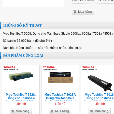
THÔNG SỐ KỸ THUẬT
Mực Toshiba T 5508, Dùng cho Toshiba e Studio 5508a / 6508a / 7508a / 8508a
Số bản in 55.000 bản ( độ phủ 5% )
Đảm bảo Hàng chuẩn, in sắc nét, không nhòe, sống mực
SẢN PHẨM CÙNG LOẠI
Mực Toshiba T 5528,
Mực Toshiba T 3028P,
Mực Toshiba T 5018
Dùng cho Toshiba e
Dùng cho Toshiba e
Dùng cho Toshiba e
Studio 5528a / 6528a
Studio 2528a / 3028a /
Studio 2518a / 3018a 
Liên hệ
Liên hệ
Liên hệ
3528a / 4528a
3518a / 4518a / 5018