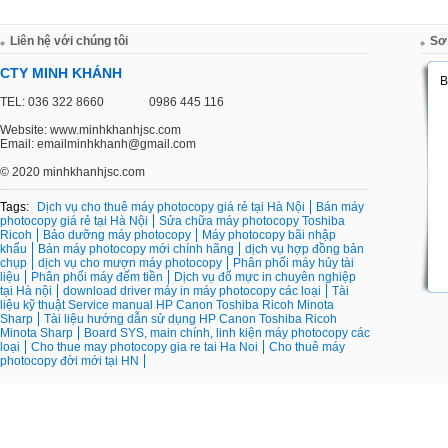
Liên hệ với chúng tôi
Sơ
CTY MINH KHÁNH
TEL: 036 322 8660
0986 445 116
Website: www.minhkhanhjsc.com
Email: emailminhkhanh@gmail.com
©
2020 minhkhanhjsc.com
Tags:
Dịch vụ cho thuê máy photocopy giá rẻ tại Hà Nội
Bán máy
photocopy giá rẻ tại Hà Nội
Sửa chữa máy photocopy Toshiba
Ricoh
Bảo dưỡng máy photocopy
Máy photocopy bãi nhập
khẩu
Bán máy photocopy mới chính hãng
dịch vụ hợp đồng bản
chụp
dịch vụ cho mượn máy photocopy
Phân phối máy hủy tài
liệu
Phân phối máy đếm tiền
Dịch vụ đổ mực in chuyên nghiệp
tại Hà nội
download driver máy in máy photocopy các loại
Tài
liệu kỹ thuật Service manual HP Canon Toshiba Ricoh Minota
Sharp
Tài liệu hướng dẫn sử dụng HP Canon Toshiba Ricoh
Minota Sharp
Board SYS, main chính, linh kiện máy photocopy các
loại
Cho thue may photocopy gia re tai Ha Noi
Cho thuê máy
photocopy đời mới tại HN