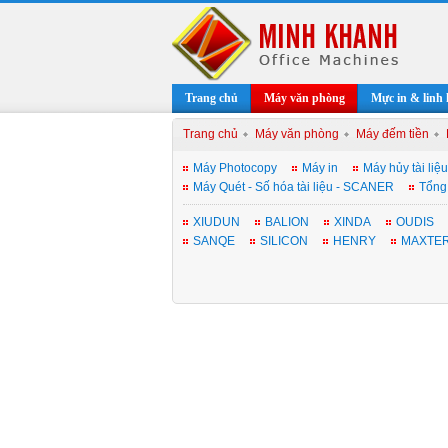
Trang chủ
Máy văn phòng
Mực in & linh 
Trang chủ
Máy văn phòng
Máy đếm tiền
Máy Photocopy
Máy in
Máy hủy tài liệu
Máy Quét - Số hóa tài liệu - SCANER
Tổng
XIUDUN
BALION
XINDA
OUDIS
SANQE
SILICON
HENRY
MAXTE