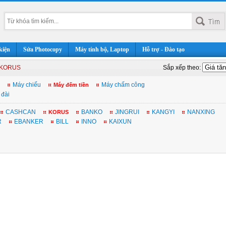
kiện
Sửa Photocopy
Máy tính bộ, Laptop
Hỗ trợ - Đào tạo
KORUS
Sắp xếp theo:
Máy chiếu
Máy chấm công
Máy đếm tiền
 đài
CASHCAN
BANKO
JINGRUI
KANGYI
NANXING
KORUS
R
EBANKER
BILL
INNO
KAIXUN