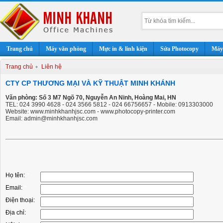
Trang chủ
Máy văn phòng
Mực in & linh kiện
Sửa Photocopy
Máy 
Trang chủ
Liên hệ
CTY CP THƯƠNG MẠI VÀ KỸ THUẬT MINH KHÁNH
Văn phòng: Số 3 M7 Ngõ 70, Nguyễn An Ninh, Hoàng Mai, HN
TEL: 024 3990 4628 - 024 3566 5812 - 024 66756657 - Mobile: 0913303000
Website: www.minhkhanhjsc.com - www.photocopy-printer.com
Email: admin@minhkhanhjsc.com
Họ tên:
*
Email:
*
Điện thoại:
Địa chỉ: