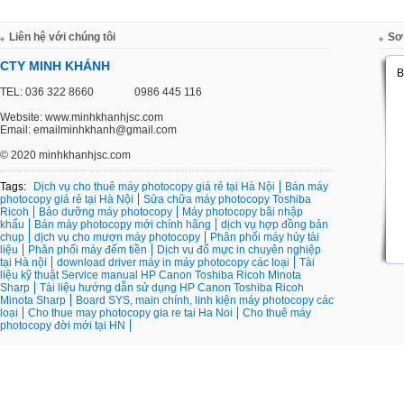
Liên hệ với chúng tôi
Sơ
CTY MINH KHÁNH
TEL: 036 322 8660
0986 445 116
Website: www.minhkhanhjsc.com
Email: emailminhkhanh@gmail.com
©
2020 minhkhanhjsc.com
Tags:
Dịch vụ cho thuê máy photocopy giá rẻ tại Hà Nội
Bán máy
photocopy giá rẻ tại Hà Nội
Sửa chữa máy photocopy Toshiba
Ricoh
Bảo dưỡng máy photocopy
Máy photocopy bãi nhập
khẩu
Bán máy photocopy mới chính hãng
dịch vụ hợp đồng bản
chụp
dịch vụ cho mượn máy photocopy
Phân phối máy hủy tài
liệu
Phân phối máy đếm tiền
Dịch vụ đổ mực in chuyên nghiệp
tại Hà nội
download driver máy in máy photocopy các loại
Tài
liệu kỹ thuật Service manual HP Canon Toshiba Ricoh Minota
Sharp
Tài liệu hướng dẫn sử dụng HP Canon Toshiba Ricoh
Minota Sharp
Board SYS, main chính, linh kiện máy photocopy các
loại
Cho thue may photocopy gia re tai Ha Noi
Cho thuê máy
photocopy đời mới tại HN