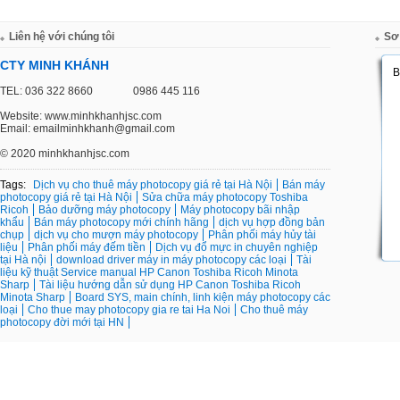
Liên hệ với chúng tôi
Sơ
CTY MINH KHÁNH
TEL: 036 322 8660
0986 445 116
Website: www.minhkhanhjsc.com
Email: emailminhkhanh@gmail.com
©
2020 minhkhanhjsc.com
Tags:
Dịch vụ cho thuê máy photocopy giá rẻ tại Hà Nội
Bán máy
photocopy giá rẻ tại Hà Nội
Sửa chữa máy photocopy Toshiba
Ricoh
Bảo dưỡng máy photocopy
Máy photocopy bãi nhập
khẩu
Bán máy photocopy mới chính hãng
dịch vụ hợp đồng bản
chụp
dịch vụ cho mượn máy photocopy
Phân phối máy hủy tài
liệu
Phân phối máy đếm tiền
Dịch vụ đổ mực in chuyên nghiệp
tại Hà nội
download driver máy in máy photocopy các loại
Tài
liệu kỹ thuật Service manual HP Canon Toshiba Ricoh Minota
Sharp
Tài liệu hướng dẫn sử dụng HP Canon Toshiba Ricoh
Minota Sharp
Board SYS, main chính, linh kiện máy photocopy các
loại
Cho thue may photocopy gia re tai Ha Noi
Cho thuê máy
photocopy đời mới tại HN