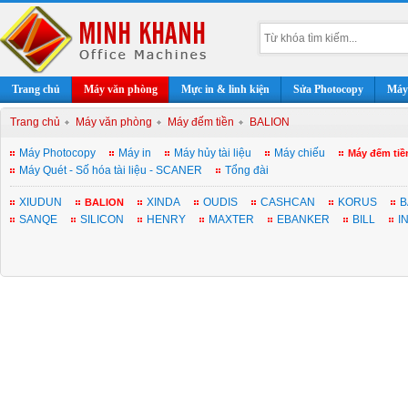
Trang chủ
Máy văn phòng
Mực in & linh kiện
Sửa Photocopy
Máy 
Trang chủ
Máy văn phòng
Máy đếm tiền
BALION
Máy Photocopy
Máy in
Máy hủy tài liệu
Máy chiếu
Máy đếm tiề
Máy Quét - Số hóa tài liệu - SCANER
Tổng đài
XIUDUN
XINDA
OUDIS
CASHCAN
KORUS
B
BALION
SANQE
SILICON
HENRY
MAXTER
EBANKER
BILL
I