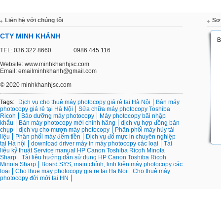
Liên hệ với chúng tôi
Sơ
CTY MINH KHÁNH
TEL: 036 322 8660
0986 445 116
Website: www.minhkhanhjsc.com
Email: emailminhkhanh@gmail.com
©
2020 minhkhanhjsc.com
Tags:
Dịch vụ cho thuê máy photocopy giá rẻ tại Hà Nội
Bán máy
photocopy giá rẻ tại Hà Nội
Sửa chữa máy photocopy Toshiba
Ricoh
Bảo dưỡng máy photocopy
Máy photocopy bãi nhập
khẩu
Bán máy photocopy mới chính hãng
dịch vụ hợp đồng bản
chụp
dịch vụ cho mượn máy photocopy
Phân phối máy hủy tài
liệu
Phân phối máy đếm tiền
Dịch vụ đổ mực in chuyên nghiệp
tại Hà nội
download driver máy in máy photocopy các loại
Tài
liệu kỹ thuật Service manual HP Canon Toshiba Ricoh Minota
Sharp
Tài liệu hướng dẫn sử dụng HP Canon Toshiba Ricoh
Minota Sharp
Board SYS, main chính, linh kiện máy photocopy các
loại
Cho thue may photocopy gia re tai Ha Noi
Cho thuê máy
photocopy đời mới tại HN