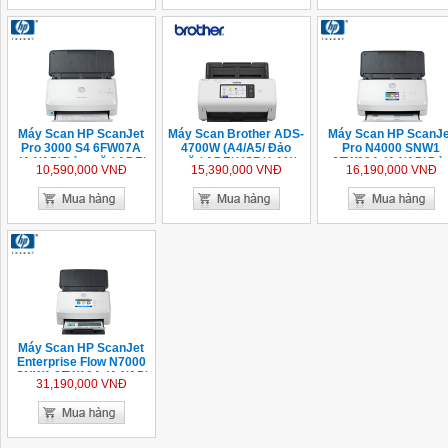
Máy Scan HP ScanJet
Máy Scan Brother ADS-
Máy Scan HP ScanJe
Pro 3000 S4 6FW07A
4700W (A4/A5/ Đảo
Pro N4000 SNW1
(A4/A5/ Đảo mặt/ ADF/
mặt/ ADF/ USB/ LAN/
6FW08A (A4/A5/ Đả
10,590,000 VNĐ
15,390,000 VNĐ
16,190,000 VNĐ
USB)
WIFI)
mặt/ ADF/ USB/ LAN
WIFI)
Máy Scan HP ScanJet
Enterprise Flow N7000
SNW1 6FW10A (A4/A5/
31,190,000 VNĐ
Đảo mặt/ ADF/ USB/
LAN/ WIFI)