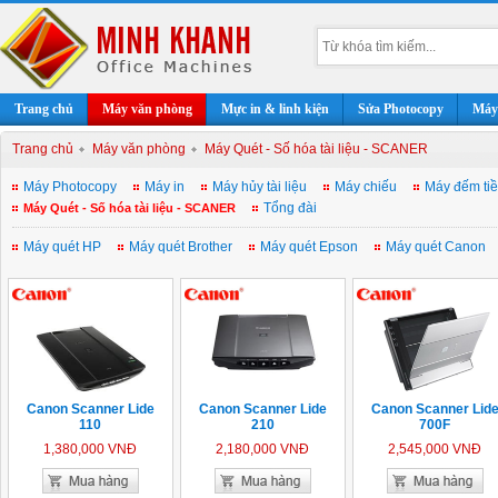
Trang chủ
Máy văn phòng
Mực in & linh kiện
Sửa Photocopy
Máy 
Trang chủ
Máy văn phòng
Máy Quét - Số hóa tài liệu - SCANER
Máy Photocopy
Máy in
Máy hủy tài liệu
Máy chiếu
Máy đếm ti
Tổng đài
Máy Quét - Số hóa tài liệu - SCANER
Máy quét HP
Máy quét Brother
Máy quét Epson
Máy quét Canon
Canon Scanner Lide
Canon Scanner Lide
Canon Scanner Lid
110
210
700F
1,380,000 VNĐ
2,180,000 VNĐ
2,545,000 VNĐ