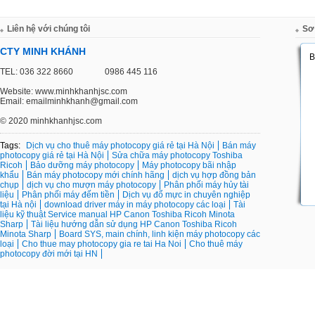
Liên hệ với chúng tôi
Sơ
CTY MINH KHÁNH
TEL: 036 322 8660
0986 445 116
Website: www.minhkhanhjsc.com
Email: emailminhkhanh@gmail.com
©
2020 minhkhanhjsc.com
Tags:
Dịch vụ cho thuê máy photocopy giá rẻ tại Hà Nội
Bán máy
photocopy giá rẻ tại Hà Nội
Sửa chữa máy photocopy Toshiba
Ricoh
Bảo dưỡng máy photocopy
Máy photocopy bãi nhập
khẩu
Bán máy photocopy mới chính hãng
dịch vụ hợp đồng bản
chụp
dịch vụ cho mượn máy photocopy
Phân phối máy hủy tài
liệu
Phân phối máy đếm tiền
Dịch vụ đổ mực in chuyên nghiệp
tại Hà nội
download driver máy in máy photocopy các loại
Tài
liệu kỹ thuật Service manual HP Canon Toshiba Ricoh Minota
Sharp
Tài liệu hướng dẫn sử dụng HP Canon Toshiba Ricoh
Minota Sharp
Board SYS, main chính, linh kiện máy photocopy các
loại
Cho thue may photocopy gia re tai Ha Noi
Cho thuê máy
photocopy đời mới tại HN