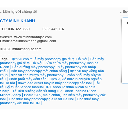
Liên hệ với chúng tôi
Sơ
CTY MINH KHÁNH
TEL: 036 322 8660
0986 445 116
Website: www.minhkhanhjsc.com
Email: emailminhkhanh@gmail.com
©
2020 minhkhanhjsc.com
Tags:
Dịch vụ cho thuê máy photocopy giá rẻ tại Hà Nội
Bán máy
photocopy giá rẻ tại Hà Nội
Sửa chữa máy photocopy Toshiba
Ricoh
Bảo dưỡng máy photocopy
Máy photocopy bãi nhập
khẩu
Bán máy photocopy mới chính hãng
dịch vụ hợp đồng bản
chụp
dịch vụ cho mượn máy photocopy
Phân phối máy hủy tài
liệu
Phân phối máy đếm tiền
Dịch vụ đổ mực in chuyên nghiệp
tại Hà nội
download driver máy in máy photocopy các loại
Tài
liệu kỹ thuật Service manual HP Canon Toshiba Ricoh Minota
Sharp
Tài liệu hướng dẫn sử dụng HP Canon Toshiba Ricoh
Minota Sharp
Board SYS, main chính, linh kiện máy photocopy các
loại
Cho thue may photocopy gia re tai Ha Noi
Cho thuê máy
photocopy đời mới tại HN