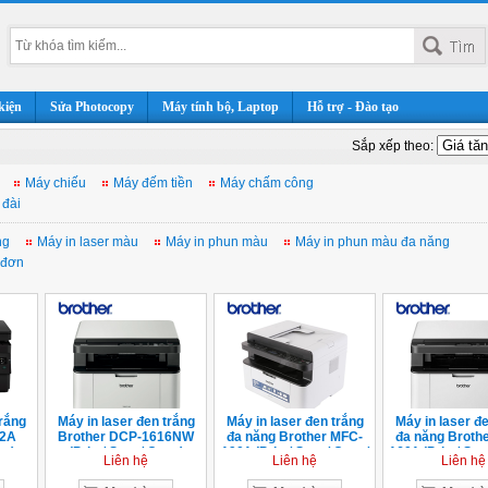
kiện
Sửa Photocopy
Máy tính bộ, Laptop
Hỗ trợ - Đào tạo
Sắp xếp theo:
Máy chiếu
Máy đếm tiền
Máy chấm công
 đài
ng
Máy in laser màu
Máy in phun màu
Máy in phun màu đa năng
 đơn
rắng
Máy in laser đen trắng
Máy in laser đen trắng
Máy in laser đe
72A
Brother DCP-1616NW
đa năng Brother MFC-
đa năng Broth
an)
(Print/ Scan/ Copy)
1901 (Print/ Scan/ Copy/
1601 (Print/ Sc
Liên hệ
Liên hệ
Liên hệ
Fax)