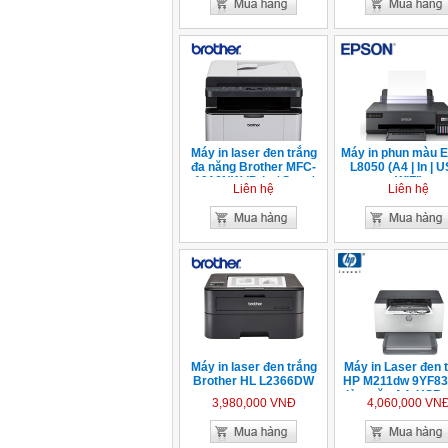
Máy in laser đen trắng
Máy in phun màu 
đa năng Brother MFC-
L8050 (A4 | In | U
1916NW (Print/ Scan/
WIFI)
Liên hệ
Liên hệ
Copy/ Fax)
Máy in laser đen trắng
Máy in Laser đen 
Brother HL L2366DW
HP M211dw 9YF83A
đảo mặt, A4, USB,
3,980,000 VNĐ
4,060,000 VN
WIFI)