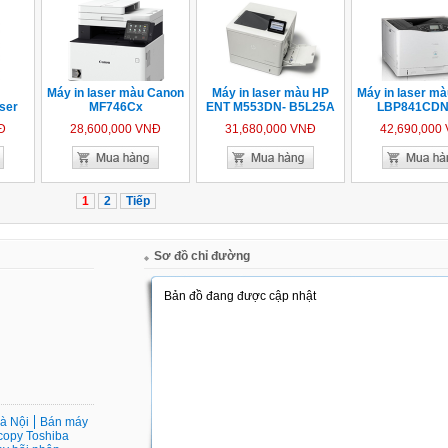
Máy in laser màu Canon
Máy in laser màu HP
Máy in laser m
ser
MF746Cx
ENT M553DN- B5L25A
LBP841CDN 
Đ
28,600,000 VNĐ
31,680,000 VNĐ
42,690,000
1
2
Tiếp
Sơ đồ chỉ đường
Hà Nội
Bán máy
copy Toshiba