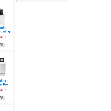
r màu
ức năng
 ( In,
 VNĐ
Scan )
màu HP
et Pro
Y44A)
 VNĐ