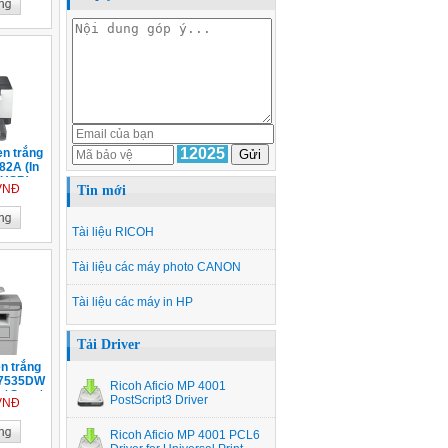
12025
en trắng
2A (In
 USB)
 VNĐ
Tin mới
Tài liệu RICOH
Tài liệu các máy photo CANON
Tài liệu các máy in HP
Tải Driver
en trắng
B7535DW
Ricoh Aficio MP 4001
y/ Scan/
PostScript3 Driver
 VNĐ
/ USB/
Ricoh Aficio MP 4001 PCL6