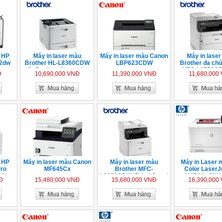
u HP
Máy in laser màu
Máy in laser màu Canon
Máy in lase
52dw
Brother HL-L8360CDW
LBP623CDW
Brother đa ch
(In Duplex - Network -
MFC-L3750CDW
Đ
10,690,000 VNĐ
11,390,000 VNĐ
11,680,000
Wifi)
Photo, Fax, 
u HP
Máy in laser màu Canon
Máy in laser màu
Máy in Laser 
Pro
MF645Cx
Brother MFC-
Color LaserJ
4A)
L8690CDW (Print/ Copy/
M454dn (W1
Đ
15,480,000 VNĐ
15,680,000 VNĐ
16,390,000
Scan/Fax/ Wifi)