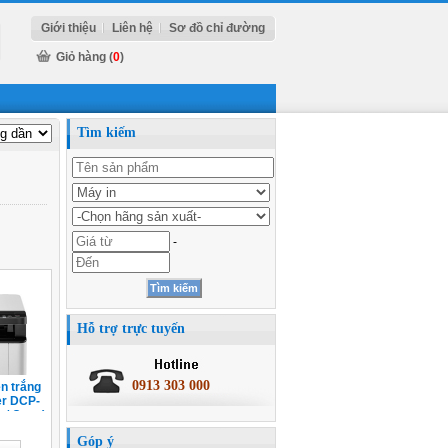
Giới thiệu
Liên hệ
Sơ đồ chỉ đường
Giỏ hàng (
0
)
Tìm kiếm
-
Hỗ trợ trực tuyến
0913 303 000
n trắng
er DCP-
an/ Copy)
Góp ý