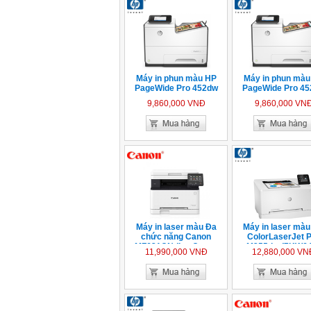
Máy in phun màu HP
Máy in phun mà
PageWide Pro 452dw
PageWide Pro 4
9,860,000 VNĐ
9,860,000 VN
Máy in laser màu Đa
Máy in laser mà
chức năng Canon
ColorLaserJet 
MF631CN (In - Copy -
M255dw (7KW6
11,990,000 VNĐ
12,880,000 VN
Scan)