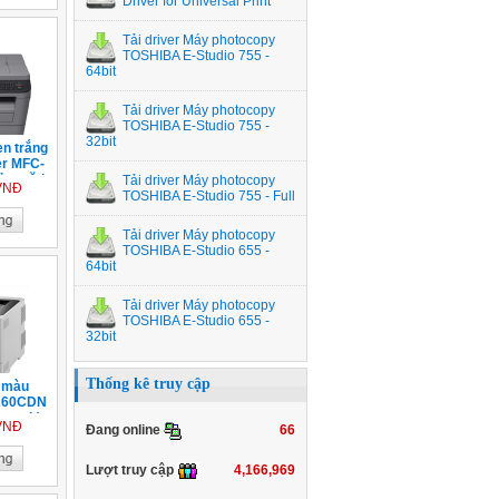
Driver for Universal Print
Tải driver Máy photocopy
TOSHIBA E-Studio 755 -
64bit
Tải driver Máy photocopy
TOSHIBA E-Studio 755 -
32bit
en trắng
er MFC-
ảo mặt|
Tải driver Máy photocopy
 VNĐ
 1 mặt|
TOSHIBA E-Studio 755 - Full
SB| LAN|
Tải driver Máy photocopy
TOSHIBA E-Studio 655 -
64bit
Tải driver Máy photocopy
TOSHIBA E-Studio 655 -
32bit
Thống kê truy cập
r màu
8260CDN
etwork)
 VNĐ
66
Đang online
4,166,969
Lượt truy cập