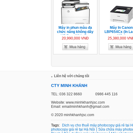
Máy in phun màu đa
Máy In Canon
chức năng không dây
LBP654Cx (In La
HP PageWide Pro
Màu)
20,990,000 VNĐ
25,380,000 VN
577dw
Liên hệ với chúng tôi
CTY MINH KHÁNH
TEL: 036 322 8660
0986 445 116
Website: www.minhkhanhjsc.com
Email: emailminhkhanh@gmail.com
©
2020 minhkhanhjsc.com
Tags:
Dịch vụ cho thuê máy photocopy giá rẻ tại 
photocopy giá rẻ tại Hà Nội
Sửa chữa máy photo