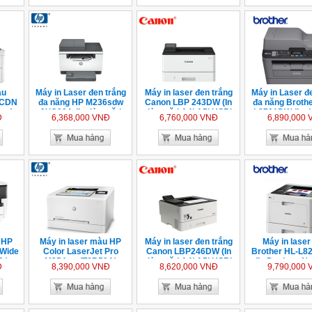
̀u
Máy in Laser đen trắng
Máy in laser đen trắng
Máy in Laser đ
0CDN
đa năng HP M236sdw
Canon LBP 243DW (In
đa năng Broth
̣ng)
9YG09A (In đảo mặt|
đảo mặt| A4| A5| USB|
L2701DW (In đ
Đ
6,368,000 VNĐ
6,760,000 VNĐ
6,890,000
Scan ADF 1 mặt| Copy|
LAN| WIFI) - Chính hãng
Copy| Scan ADF
A4| A5| USB| LAN| WIFI)
Fax| A4,| A5| U
WIFI)
e HP
Máy in laser màu HP
Máy in laser đen trắng
Máy in lase
 Wide
Color LaserJet Pro
Canon LBP246DW (In
Brother HL-L
 )
M254nw (T6B59A)
đảo mặt| A4| A5| USB|
(In Duplex - N
Đ
8,390,000 VNĐ
8,620,000 VNĐ
9,790,000
LAN| WIFI)