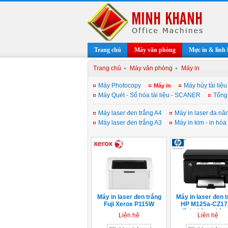
Trang chủ
Máy văn phòng
Mực in & linh 
Trang chủ
Máy văn phòng
Máy in
Máy Photocopy
Máy hủy tài liệu
Máy in
Máy Quét - Số hóa tài liệu - SCANER
Tổng
Máy laser đen trắng A4
Máy in laser đa nă
Máy laser đen trắng A3
Máy in kim - in hóa
Máy in laser đen trắng
Máy in laser đen t
Fuji Xerox P115W
HP M125a-CZ1
(Print/ Copy/ Sc
Liên hệ
Liên hệ