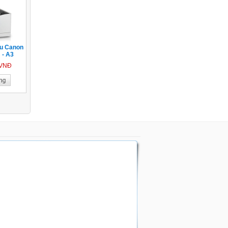
àu Canon
- A3
 VNĐ