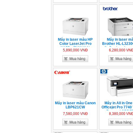
Máy in laser màu HP
Máy in laser ma
Color LaserJet Pro
Brother HL-L323
M155a (7KW48A)
(In Duplex - In ma
5,890,000 VNĐ
6,280,000 VN
Máy in laser màu Canon
Máy in All in On
LBP621CW
Officejet Pro 7740
Format ( ORDER
7,580,000 VNĐ
8,380,000 VN