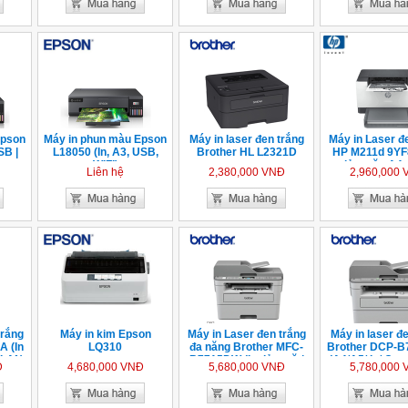
Epson
Máy in phun màu Epson
Máy in laser đen trắng
Máy in Laser đ
SB |
L18050 (In, A3, USB,
Brother HL L2321D
HP M211d 9YF8
WIFI)
đảo mặt, A4,
Liên hệ
2,380,000 VNĐ
2,960,000
trắng
Máy in kim Epson
Máy in Laser đen trắng
Máy in laser đ
 (In
LQ310
đa năng Brother MFC-
Brother DCP-
 LAN,
B7715DW (In đảo mặt|
(A4/A5/ In/ Cop
Đ
4,680,000 VNĐ
5,680,000 VNĐ
5,780,000
Copy| Scan ADF 1 mặt|
Đảo mặt/ ADF
Fax| A4,| A5| USB| LAN|
WIFI)
WIFI)