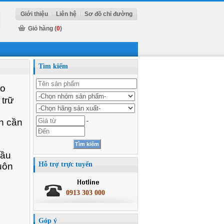
Giới thiệu
Liên hệ
Sơ đồ chỉ đường
Giỏ hàng (
0
)
Tìm kiếm
ao
 trữ
ch cần
-
cầu
Hỗ trợ trực tuyến
uôn
0913 303 000
Góp ý