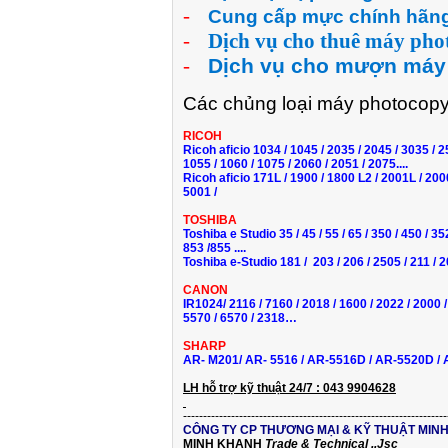
-
Cung cấp mực chính hãng
-
Dịch vụ cho thuê máy pho
-
Dịch vụ cho mượn máy
Các chủng loại máy
photocopy
RICOH
Ricoh aficio 1034
/ 1045
/ 2035
/ 2045
/ 3035
/ 
1055
/ 1060
/ 1075
/ 2060
/ 2051
/ 2075....
Ricoh aficio
171L / 1900 / 1800 L2 / 2001L / 200
5001 /
TOSHIBA
Toshiba e
Studio 35 / 45 / 55 / 65 / 350 / 450 / 3
853 /855
....
Toshiba e-Studio
181 /
203 / 206 /
2505 / 211 / 2
CANON
IR1024
/
2116
/
7160
/
2018
/
1600
/
2022
/
2000
/
5570
/
6570
/
2318…
SHARP
AR- M201/ AR- 5516
/ AR-5516D
/ AR-5520D
/
LH hỗ trợ kỹ thuật 24/7 : 043 9904628
------------------------------------------------------------------
CÔNG TY CP THƯƠNG MẠI & KỸ THUẬT MIN
MINH KHANH
Trade
&
Technical .,Jsc