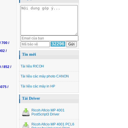
/ 700
/
32296
002 /
Tin mới
Tài liệu RICOH
0
/ 852 /
Tài liệu các máy photo CANON
Tài liệu các máy in HP
5075
/
Tải Driver
Ricoh Aficio MP 4001
PostScript3 Driver
Ricoh Aficio MP 4001 PCL6