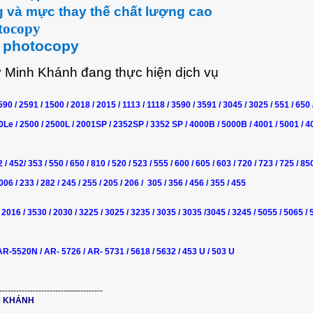
 và mực thay thế chất lượng cao
tocopy
 photocopy
 Minh Khánh đang thực hiện dịch vụ
2590
/ 2591
/ 1500
/ 2018
/ 2015
/ 1113
/ 1118
/ 3590
/ 3591
/ 3045
/ 3025
/ 551
/ 650
0Le / 2500 / 2500L / 2001SP / 2352SP / 3352 SP / 4000B / 5000B / 4001 / 5001 / 4
52 / 452/ 353 / 550 / 650 / 810 / 520
/ 523 / 555
/ 600
/ 605 / 603
/ 720
/ 723
/ 725
/ 85
006 /
233 / 282 /
245 /
255 / 205 / 206 /
305 / 356 / 456 / 355 / 455
2016
/
3530
/
2030
/
3225
/
3025
/
3235
/
3035
/
3035
/3045
/
3245
/
5055
/
5065
/
 AR-5520N
/ AR- 5726
/ AR- 5731
/ 5618 / 5632 / 453 U / 503 U
-------------------------------------
H KHÁNH