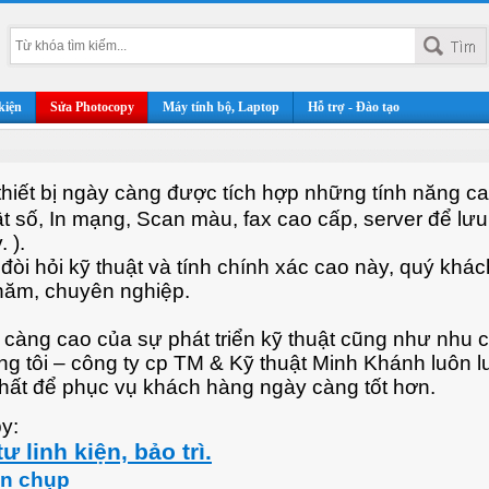
kiện
Sửa Photocopy
Máy tính bộ, Laptop
Hỗ trợ - Đào tạo
 thiết bị ngày càng được tích hợp những tính năng c
ật số, In mạng, Scan màu, fax cao cấp, server để lưu
. ).
đòi hỏi kỹ thuật và tính chính xác cao này, quý khá
 năm, chuyên nghiệp.
càng cao của sự phát triển kỹ thuật cũng như nhu 
 tôi – công ty cp TM & Kỹ thuật Minh Khánh luôn l
hất để phục vụ khách hàng ngày càng tốt hơn.
y:
ư linh kiện, bảo trì.
ản chụp