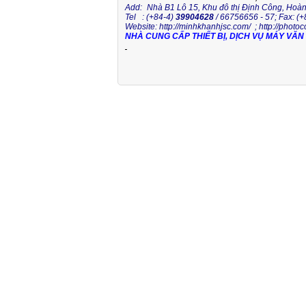
Add:
Nhà B1 Lô 15, Khu đô thị Định Công, Hoàn
Tel
: (+84-4)
39904628
/ 66756656 - 57; Fax: (
Website:
http://minhkhanhjsc.com/
;
http://photo
NHÀ CUNG CẤP THIẾT BỊ, DỊCH VỤ MÁY VĂ