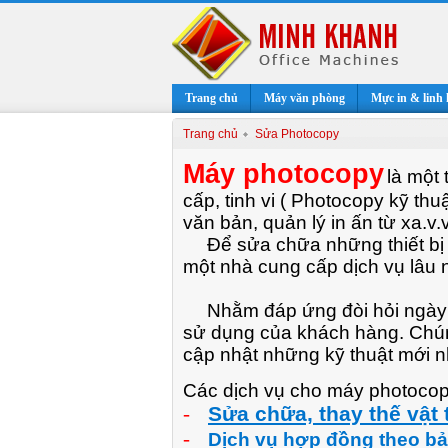
Trang chủ
Máy văn phòng
Mực in & linh 
Trang chủ
Sửa Photocopy
Máy photocopy
là một
cấp, tinh vi ( Photocopy kỹ thu
văn bản
, quản lý in ấn từ xa
.v.v
Để sửa chữa những thiết bị 
một nhà cung cấp dịch vụ lâu
Nhằm đáp ứng đòi hỏi ngày 
sử dụng của khách hàng. Chúng
cập nhật những kỹ thuật mới n
Các dịch vụ cho máy photocop
-
Sửa chữa, thay thế vật t
-
Dịch vụ hợp đồng theo b