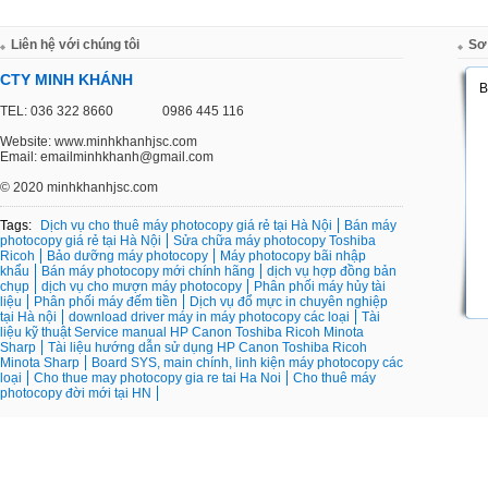
Liên hệ với chúng tôi
Sơ
CTY MINH KHÁNH
TEL: 036 322 8660
0986 445 116
Website: www.minhkhanhjsc.com
Email: emailminhkhanh@gmail.com
©
2020 minhkhanhjsc.com
Tags:
Dịch vụ cho thuê máy photocopy giá rẻ tại Hà Nội
Bán máy
photocopy giá rẻ tại Hà Nội
Sửa chữa máy photocopy Toshiba
Ricoh
Bảo dưỡng máy photocopy
Máy photocopy bãi nhập
khẩu
Bán máy photocopy mới chính hãng
dịch vụ hợp đồng bản
chụp
dịch vụ cho mượn máy photocopy
Phân phối máy hủy tài
liệu
Phân phối máy đếm tiền
Dịch vụ đổ mực in chuyên nghiệp
tại Hà nội
download driver máy in máy photocopy các loại
Tài
liệu kỹ thuật Service manual HP Canon Toshiba Ricoh Minota
Sharp
Tài liệu hướng dẫn sử dụng HP Canon Toshiba Ricoh
Minota Sharp
Board SYS, main chính, linh kiện máy photocopy các
loại
Cho thue may photocopy gia re tai Ha Noi
Cho thuê máy
photocopy đời mới tại HN