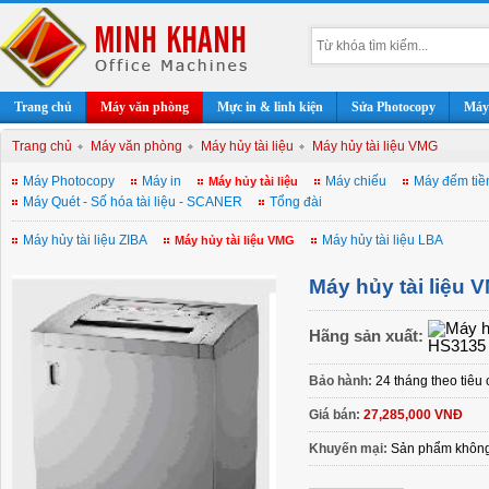
Trang chủ
Máy văn phòng
Mực in & linh kiện
Sửa Photocopy
Máy 
Trang chủ
Máy văn phòng
Máy hủy tài liệu
Máy hủy tài liệu VMG
Máy Photocopy
Máy in
Máy chiếu
Máy đếm tiề
Máy hủy tài liệu
Máy Quét - Số hóa tài liệu - SCANER
Tổng đài
Máy hủy tài liệu ZIBA
Máy hủy tài liệu LBA
Máy hủy tài liệu VMG
Máy hủy tài liệu 
Hãng sản xuất:
Bảo hành:
24 tháng theo tiêu
Giá bán:
27,285,000 VNĐ
Khuyến mại:
Sản phẩm không